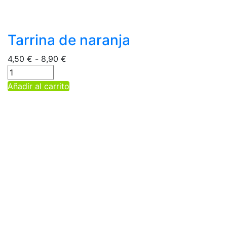
Tarrina de naranja
Rango
4,50
€
-
8,90
€
de
precios:
Este
Añadir al carrito
desde
producto
4,50 €
tiene
hasta
múltiples
8,90 €
variantes.
Las
opciones
se
pueden
elegir
en
la