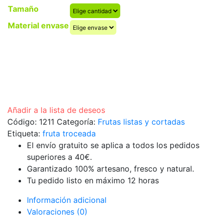
desde
Tamaño
3,90 €
Material envase
hasta
8,90 €
Añadir a la lista de deseos
Código:
1211
Categoría:
Frutas listas y cortadas
Etiqueta:
fruta troceada
El envío gratuito se aplica a todos los pedidos
superiores a 40€.
Garantizado 100% artesano, fresco y natural.
Tu pedido listo en máximo 12 horas
Información adicional
Valoraciones (0)