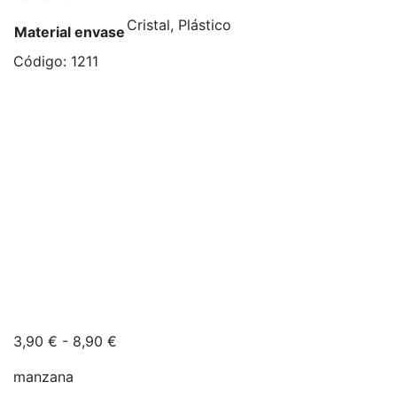
Cristal, Plástico
Material envase
Código:
1211
Rango
3,90
€
-
8,90
€
de
manzana
precios: