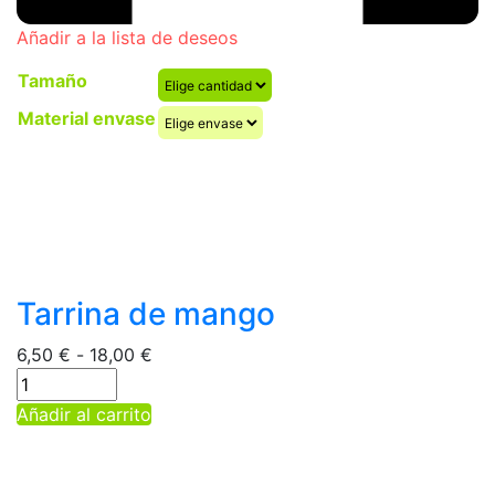
Añadir a la lista de deseos
Tamaño
Material envase
Tarrina de mango
Rango
6,50
€
-
18,00
€
de
precios:
Este
Añadir al carrito
desde
producto
6,50 €
tiene
hasta
múltiples