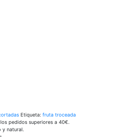
 cortadas
Etiqueta:
fruta troceada
s los pedidos superiores a 40€.
 y natural.
s