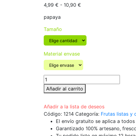
Rango
4,99
€
-
10,90
€
de
papaya
precios:
desde
Tamaño
4,99 €
hasta
10,90 €
Material envase
Tarrina
de
Añadir al carrito
papaya
cantidad
Añadir a la lista de deseos
Código:
1214
Categoría:
Frutas listas y
El envío gratuito se aplica a todo
Garantizado 100% artesano, fresco
Tu pedido listo en máximo 12 hora