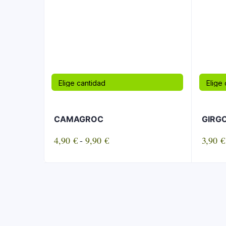
CAMAGROC
GIRG
Rango
4,90
€
-
9,90
€
3,90
€
de
precios:
desde
4,90 €
hasta
9,90 €