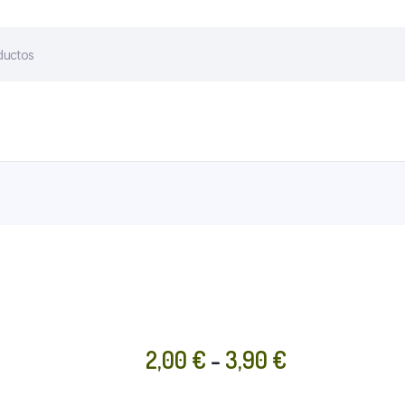
Rango
2,00
€
-
3,90
€
de
precios: