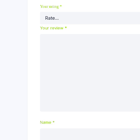
Your rating
*
Your review
*
Name
*