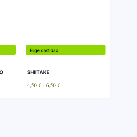
LO
SHIITAKE
Rango
4,50
€
-
6,50
€
de
precios:
desde
4,50 €
hasta
6,50 €