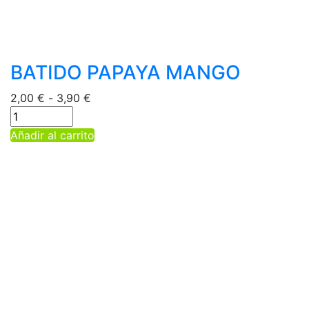
BATIDO PAPAYA MANGO
Rango
2,00
€
-
3,90
€
de
precios:
Este
Añadir al carrito
desde
producto
2,00 €
tiene
hasta
múltiples
3,90 €
variantes.
Las
opciones
se
pueden
elegir
en