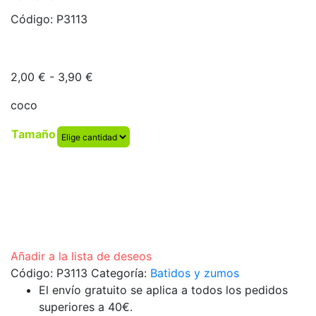
Código:
P3113
Rango
2,00
€
-
3,90
€
de
coco
precios:
desde
Tamaño
2,00 €
hasta
3,90 €
Añadir a la lista de deseos
Código:
P3113
Categoría:
Batidos y zumos
El envío gratuito se aplica a todos los pedidos
superiores a 40€.