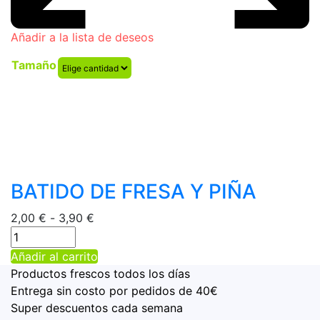
Añadir a la lista de deseos
Tamaño
BATIDO DE FRESA Y PIÑA
Rango
2,00
€
-
3,90
€
de
precios:
Este
Añadir al carrito
desde
producto
Productos frescos todos los días
2,00 €
tiene
Entrega sin costo por pedidos de 40€
hasta
múltiples
Super descuentos cada semana