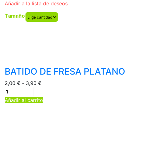
Añadir a la lista de deseos
Tamaño
BATIDO DE FRESA PLATANO
Rango
2,00
€
-
3,90
€
de
precios:
Este
Añadir al carrito
desde
producto
2,00 €
tiene
hasta
múltiples
3,90 €
variantes.
Las