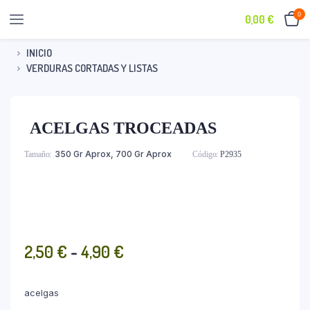
0
0,00
€
INICIO
VERDURAS CORTADAS Y LISTAS
ACELGAS TROCEADAS
ACELGAS TROCEADAS
350 Gr Aprox, 700 Gr Aprox
Tamaño
Código:
P2935
Rango
2,50
€
-
4,90
€
de
precios:
acelgas
desde