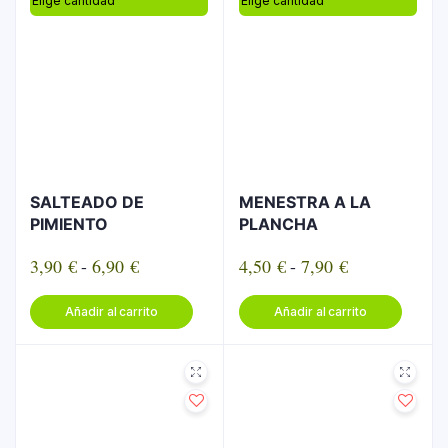
SALTEADO DE
MENESTRA A LA
PIMIENTO
PLANCHA
Rango
Rango
3,90
€
-
6,90
€
4,50
€
-
7,90
€
de
de
Este
Este
Añadir al carrito
Añadir al carrito
precios:
precios:
producto
produc
desde
desde
tiene
tiene
3,90 €
4,50 €
múltiples
múltipl
hasta
hasta
variantes.
variant
6,90 €
7,90 €
Las
Las