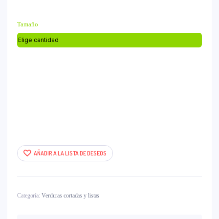
2,50 €
hasta
Tamaño
4,90 €
AÑADIR A LA LISTA DE DESEOS
Categoría:
Verduras cortadas y listas