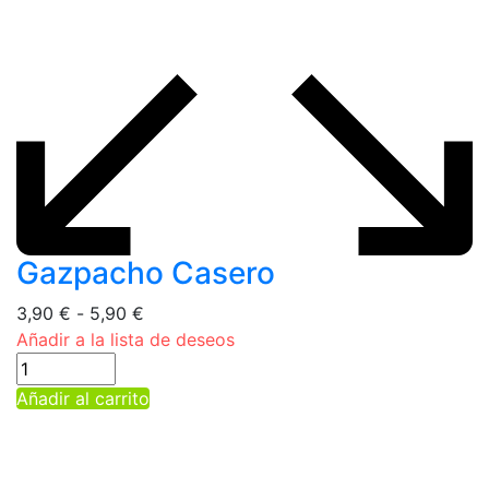
Gazpacho Casero
Rango
3,90
€
-
5,90
€
de
Añadir a la lista de deseos
precios:
desde
Este
Añadir al carrito
3,90 €
producto
hasta
tiene
5,90 €
múltiples