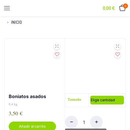
0
0,00
€
INICIO
ELABORADOS
Boniatos asados
Tamaño
0.4 kg
3,50
€
Gazpacho
Añadir al carrito