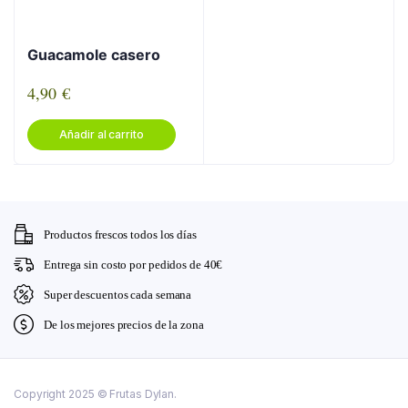
pueden
elegir
Guacamole casero
en
la
4,90
€
página
de
Añadir al carrito
produc
Productos frescos todos los días
Entrega sin costo por pedidos de 40€
Super descuentos cada semana
De los mejores precios de la zona
Copyright 2025 © Frutas Dylan.